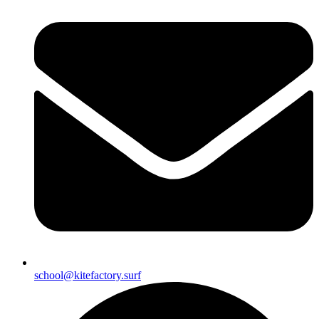
school@kitefactory.surf