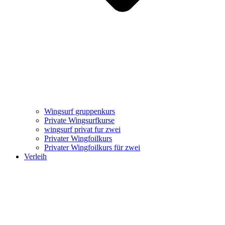
Wingsurf gruppenkurs
Private Wingsurfkurse
wingsurf privat fur zwei
Privater Wingfoilkurs
Privater Wingfoilkurs für zwei
Verleih