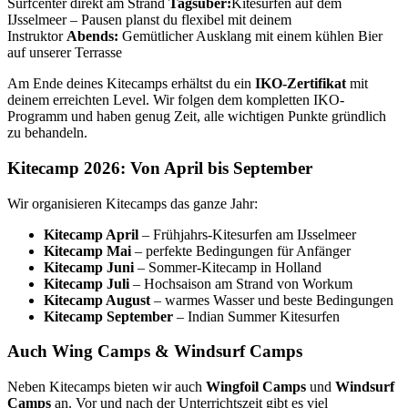
Surfcenter direkt am Strand
Tagsüber:
Kitesurfen auf dem
IJsselmeer – Pausen planst du flexibel mit deinem
Instruktor
Abends:
Gemütlicher Ausklang mit einem kühlen Bier
auf unserer Terrasse
Am Ende deines Kitecamps erhältst du ein
IKO-Zertifikat
mit
deinem erreichten Level. Wir folgen dem kompletten IKO-
Programm und haben genug Zeit, alle wichtigen Punkte gründlich
zu behandeln.
Kitecamp 2026: Von April bis September
Wir organisieren Kitecamps das ganze Jahr:
Kitecamp April
– Frühjahrs-Kitesurfen am IJsselmeer
Kitecamp Mai
– perfekte Bedingungen für Anfänger
Kitecamp Juni
– Sommer-Kitecamp in Holland
Kitecamp Juli
– Hochsaison am Strand von Workum
Kitecamp August
– warmes Wasser und beste Bedingungen
Kitecamp September
– Indian Summer Kitesurfen
Auch Wing Camps & Windsurf Camps
Neben Kitecamps bieten wir auch
Wingfoil Camps
und
Windsurf
Camps
an. Vor und nach der Unterrichtszeit gibt es viel